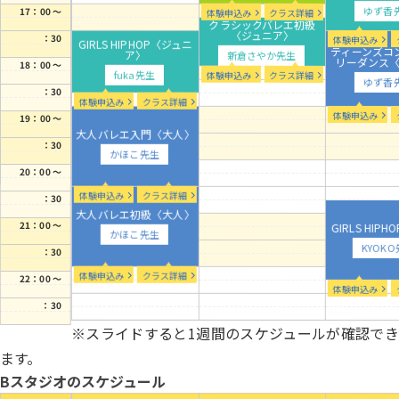
ゆず香
17：00 ～
体験申込み
クラス詳細
クラシックバレエ初級
〈ジュニア〉
：30
体験申込み
GIRLS HIPHOP〈ジュニ
ティーンズコ
ア〉
新倉さやか先生
リーダンス
18：00 ～
fuka先生
体験申込み
クラス詳細
ゆず香
：30
体験申込み
クラス詳細
体験申込み
19：00 ～
大人バレエ入門〈大人〉
：30
かほこ先生
20：00 ～
体験申込み
クラス詳細
：30
大人バレエ初級〈大人〉
21：00 ～
GIRLS HIP
かほこ先生
KYOK
：30
体験申込み
クラス詳細
22：00 ～
体験申込み
：30
※スライドすると1週間のスケジュールが確認でき
ます。
Bスタジオのスケジュール