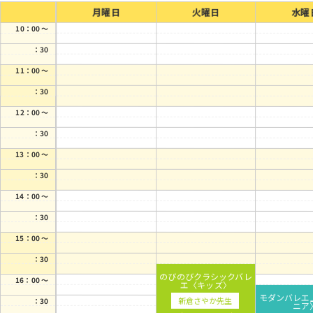
月曜日
火曜日
水曜
10：00 ～
：30
11：00 ～
：30
12：00 ～
：30
13：00 ～
：30
14：00 ～
：30
15：00 ～
：30
のびのびクラシックバレ
16：00 ～
エ〈キッズ〉
モダンバレエ
新倉さやか先生
：30
ニア