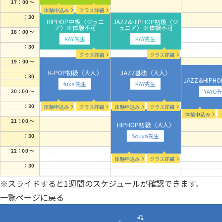
17：00 ～
体験申込み
クラス詳細
：30
HIPHOP中級〈ジュニ
JAZZ&HIPHOP初級〈ジ
ア〉※体験不可
ュニア〉※体験不可
18：00 ～
KAY先生
KAY先生
：30
クラス詳細
クラス詳細
19：00 ～
K-POP初級〈大人〉
JAZZ基礎〈大人〉
：30
JAZZ&HIP
fuka先生
KAY先生
YAYO
20：00 ～
：30
体験申込み
クラス詳細
体験申込み
クラス詳細
体験申込み
21：00 ～
HIPHOP初級〈大人〉
Souya先生
：30
22：00 ～
体験申込み
クラス詳細
：30
※スライドすると1週間のスケジュールが確認できます。
一覧ページに戻る