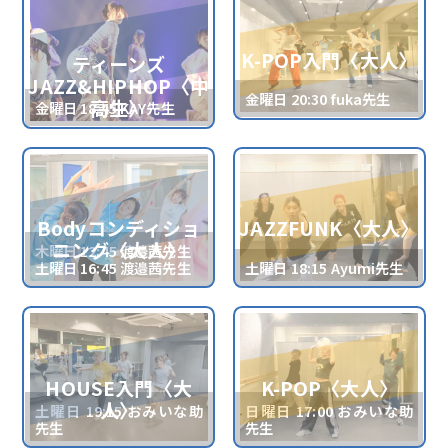
K-POP入門〈大人〉
ティーンズ
JAZZ&HIPHOP〈中
金曜日 20:30 fuka先生
高生〉
金曜日 18:45 KAY先生
Bodyコンディショ
JAZZFUNK〈大人〉
ニング〈大人〉
木曜日 12:45 渡邉茜先生
土曜日 16:45 渡邉茜先生
土曜日 18:15 Ayumi先生
HOUSE入門〈大
K-POP〈大人〉
人〉
土曜日 19:15 おみいな助
日曜日 17:00 おみいな助
先生
先生