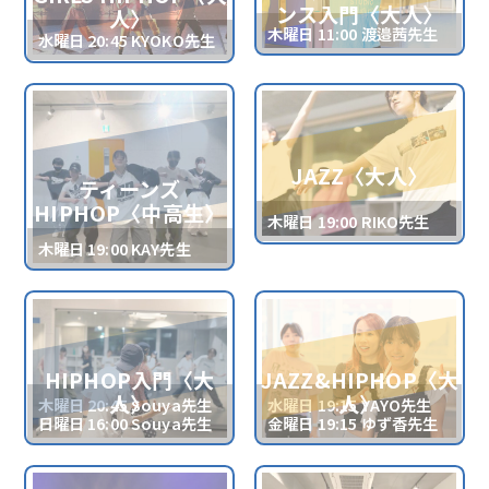
ンス入門〈大人〉
人〉
木曜日 11:00 渡邉茜先生
水曜日 20:45 KYOKO先生
JAZZ〈大人〉
ティーンズ
HIPHOP〈中高生〉
木曜日 19:00 RIKO先生
木曜日 19:00 KAY先生
HIPHOP入門〈大
JAZZ&HIPHOP〈大
人〉
人〉
木曜日 20:45 Souya先生
水曜日 19:15 YAYO先生
日曜日 16:00 Souya先生
金曜日 19:15 ゆず香先生