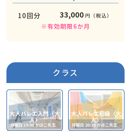
33,000
10回分
円（税込）
※有効期限6か月
クラス
大人バレエ入門〈大
大人バレエ初級〈大
人〉
人〉
月曜日 19:00 かほこ先生
月曜日 20:30 かほこ先生