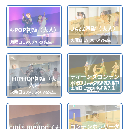
JAZZ基礎〈大人〉
K-POP初級〈大人〉
火曜日 19:00 KAY先生
月曜日 19:00 fuka先生
ティーンズコンテン
HIPHOP初級〈大
ポラリーダンス〈中
水曜日 17:30 ゆず香先生
人〉
土曜日 15:15 ゆず香先生
高生〉
火曜日 20:45 Souya先生
コンテンポラリーダ
GIRLS HIPHOP〈大