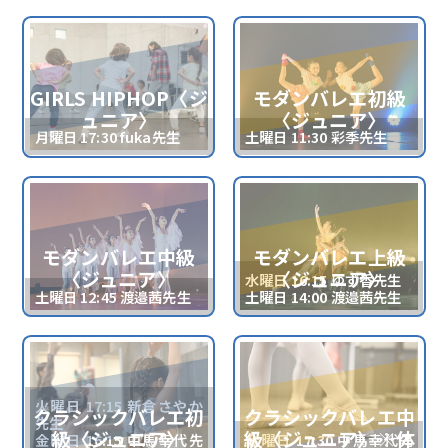
GIRLS HIPHOP〈ジ
モダンバレエ初級
ュニア〉
〈ジュニア〉
月曜日 17:30 fuka先生
土曜日 11:30 彩季先生
モダンバレエ中級
モダンバレエ上級
〈ジュニア〉
〈ジュニア〉
水曜日 16:15 ゆず香先生
土曜日 12:45 渡邉茜先生
土曜日 14:00 渡邉茜先生
火曜日 17:15 新倉さやか
クラシックバレエ初
クラシックバレエ中
先生
級〈ジュニア〉
級〈ジュニア〉※体
金曜日 16:15 中馬幸代先
金曜日 17:30 中馬幸代先