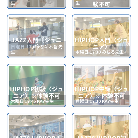
生
生
験不可
JAZZ入門〈ジュニ
HIPHOP入門〈ジュ
ア〉
ニア〉
日曜日 13:00 佐々木碧先
生
木曜日 17:30 みちる先生
HIPHOP初級〈ジュ
HIPHOP中級〈ジュ
ニア〉※体験不可
ニア〉※体験不可
木曜日 17:45 KAY先生
月曜日 17:30 KAY先生
JAZZ&HIPHOP入
JAZZ&HIPHOP初