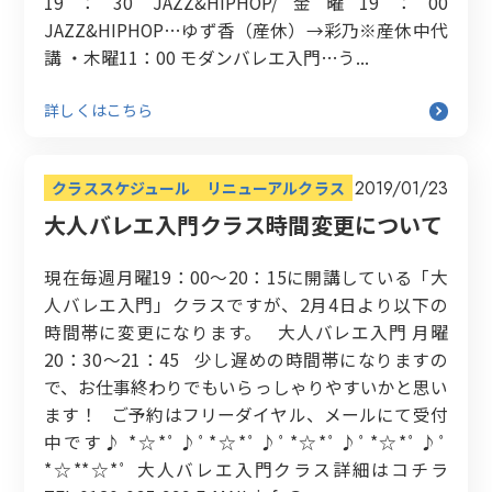
19：30 JAZZ&HIPHOP/金曜19：00
JAZZ&HIPHOP…ゆず香（産休）→彩乃※産休中代
講 ・木曜11：00 モダンバレエ入門…う...
詳しくはこちら
2019/01/23
クラススケジュール
リニューアルクラス
大人バレエ入門クラス時間変更について
現在毎週月曜19：00～20：15に開講している「大
人バレエ入門」クラスですが、2月4日より以下の
時間帯に変更になります。 大人バレエ入門 月曜
20：30～21：45 少し遅めの時間帯になりますの
で、お仕事終わりでもいらっしゃりやすいかと思い
ます！ ご予約はフリーダイヤル、メールにて受付
中です♪ *☆*ﾟ♪ﾟ*☆*ﾟ♪ﾟ*☆*ﾟ♪ﾟ*☆*ﾟ♪ﾟ
*☆**☆*ﾟ 大人バレエ入門クラス詳細はコチラ