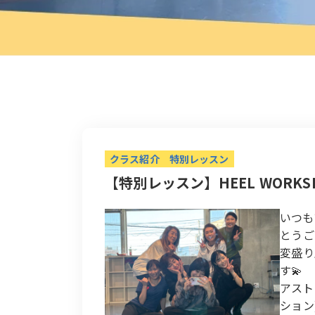
クラス紹介
特別レッスン
【特別レッスン】HEEL WORK
いつも
とうご
変盛り
す💫
アスト
ション