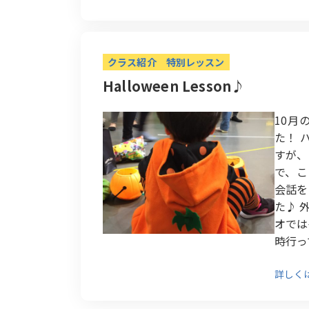
クラス紹介
特別レッスン
Halloween Lesson♪
10月
た！ 
すが、
で、こ
会話を
た♪ 
オでは
時行って
詳しく