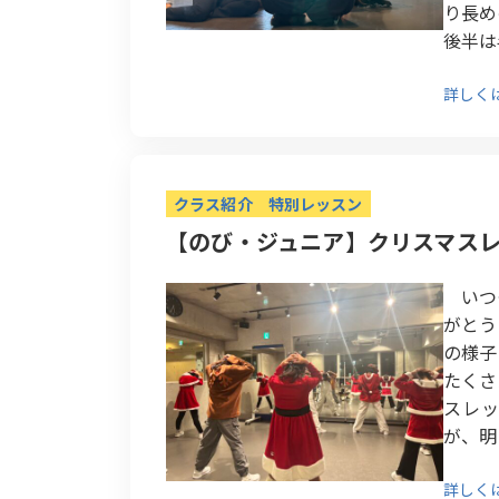
り長め
後半は半
詳しく
クラス紹介
特別レッスン
【のび・ジュニア】クリスマス
いつも
がとう
の様
たくさ
スレッ
が、明
詳しく