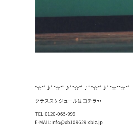
*☆*ﾟ♪ﾟ*☆*ﾟ♪ﾟ*☆*ﾟ♪ﾟ*☆*ﾟ♪ﾟ*☆**☆*ﾟ
クラススケジュールは
コチラ🤏
TEL:0120-065-999
E-MAIL:info@xb109629.xbiz.jp