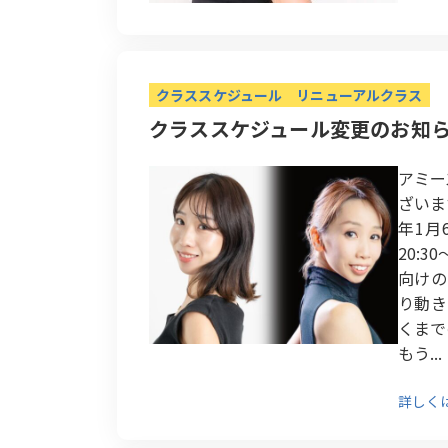
クラススケジュール
リニューアルクラス
クラススケジュール変更のお知
アミー
ざいま
年1月
20:
向けの
り動き
くまで
もう...
詳しく