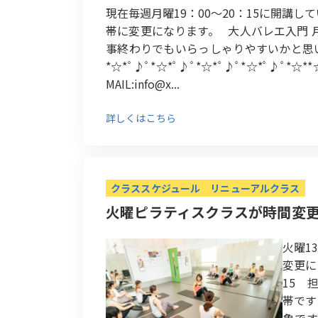
現在毎週月曜19：00～20：15に開講
帯に変更になります。 大人バレエ入門 月
事終わりでもいらっしゃりやすいかと思
*☆*ﾟ♪ﾟ*☆*ﾟ♪ﾟ*☆*ﾟ♪ﾟ*☆*ﾟ♪ﾟ*☆*
MAIL:info@x...
詳しくはこちら
クラススケジュール
リニューアルクラス
火曜ピラティスクラスが時間変
火曜1
変更に
15 
帯です
象です