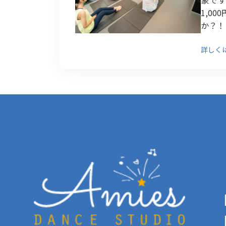
1,0
か？！
詳しく
【
【