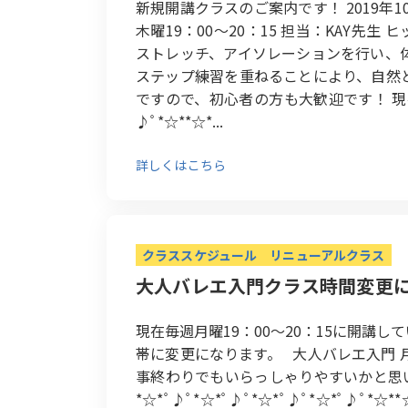
新規開講クラスのご案内です！ 2019年1
木曜19：00～20：15 担当：KAY
ストレッチ、アイソレーションを行い、
ステップ練習を重ねることにより、自然
ですので、初心者の方も大歓迎です！ 現在体験
♪ﾟ*☆**☆*...
詳しくはこちら
クラススケジュール
リニューアルクラス
大人バレエ入門クラス時間変更
現在毎週月曜19：00～20：15に開講
帯に変更になります。 大人バレエ入門 月
事終わりでもいらっしゃりやすいかと思
*☆*ﾟ♪ﾟ*☆*ﾟ♪ﾟ*☆*ﾟ♪ﾟ*☆*ﾟ♪ﾟ*☆*