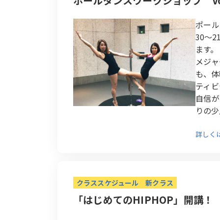
ポールダンスワークショップ Vo
ポール
30～
ます。
メジャ
も、体
ティビ
自信が
りの少
詳しく
クラススケジュール
新クラス
「はじめてのHIPHOP」開講！