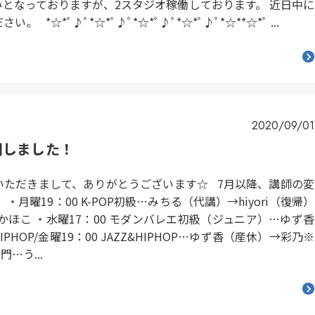
みとなっておりますが、2スタジオ稼働しております。 近日中に
☆*ﾟ♪ﾟ*☆*ﾟ♪ﾟ*☆*ﾟ♪ﾟ*☆*ﾟ♪ﾟ*☆**☆*ﾟ ...
2020/09/01
開しました！
いただきまして、ありがとうございます☆ 7月以降、講師の変
曜19：00 K-POP初級…みちる（代講）→hiyori（復帰）
i→かほこ ・水曜17：00 モダンバレエ初級（ジュニア）…ゆず香
IPHOP/金曜19：00 JAZZ&HIPHOP…ゆず香（産休）→彩乃※
…う...