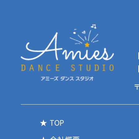
【
【
〒
TOP