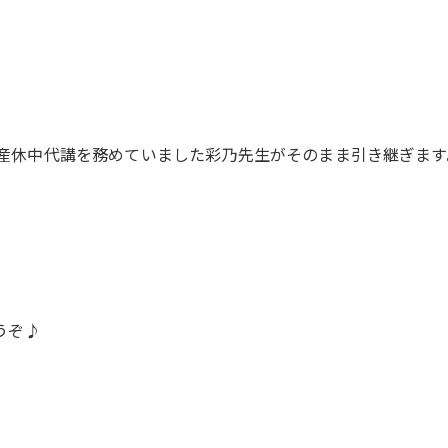
しては、産休中代講を務めていました彩乃先生がそのまま引き継ぎます
うぞ♪