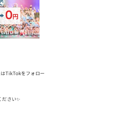
たは
TikTok
をフォロー
ください✨