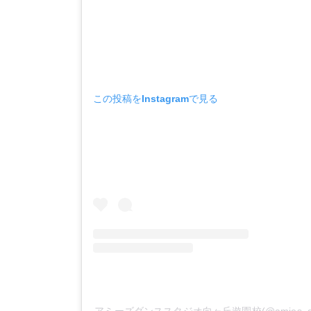
この投稿をInstagramで見る
アミーズダンススタジオ向ヶ丘遊園校(@amies_da