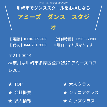
川崎市でダンススクールをお探しなら
アミーズ ダンス スタジ
オ
【 電話 】0120-065-999
【受付時間】12:00〜21:00
【 代表 】044-281-9899
※曜日により異なります
〒214-0014
神奈川県川崎市多摩区登戸2527 アミーズコフ
レ201
TOP
大人クラス
会社概要
ジュニアクラス
求人情報
キッズクラス