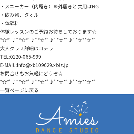
・スニーカー（内履き）※外履きと共用はNG
・飲み物、タオル
・体験料
体験レッスンのご予約お待ちしております☆
*☆*ﾟ♪ﾟ*☆*ﾟ♪ﾟ*☆*ﾟ♪ﾟ*☆*ﾟ♪ﾟ*☆**☆*ﾟ
大人クラス詳細はコチラ
TEL:0120-065-999
E-MAIL:info@xb109629.xbiz.jp
お問合せもお気軽にどうぞ☆
*☆*ﾟ♪ﾟ*☆*ﾟ♪ﾟ*☆*ﾟ♪ﾟ*☆*ﾟ♪ﾟ*☆**☆*ﾟ
一覧ページに戻る