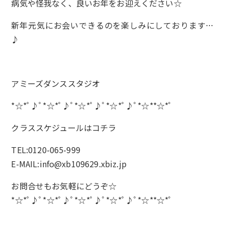
病気や怪我なく、良いお年をお迎えください☆
新年元気にお会いできるのを楽しみにしております…
♪
アミーズダンススタジオ
*☆*ﾟ♪ﾟ*☆*ﾟ♪ﾟ*☆*ﾟ♪ﾟ*☆*ﾟ♪ﾟ*☆**☆*ﾟ
クラススケジュールは
コチラ
TEL:0120-065-999
E-MAIL:info@xb109629.xbiz.jp
お問合せもお気軽にどうぞ☆
*☆*ﾟ♪ﾟ*☆*ﾟ♪ﾟ*☆*ﾟ♪ﾟ*☆*ﾟ♪ﾟ*☆**☆*ﾟ