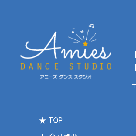
【
【
〒
TOP