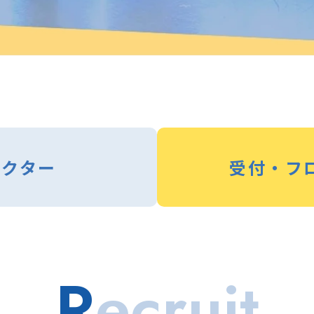
ラクター
受付・
フ
R
ecruit