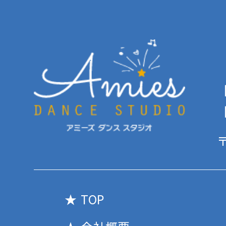
【
【
〒
TOP