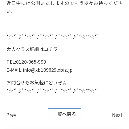
近日中には公開いたしますのでもう少々お待ちくださ
い。
*☆*ﾟ♪ﾟ*☆*ﾟ♪ﾟ*☆*ﾟ♪ﾟ*☆*ﾟ♪ﾟ*☆**☆*ﾟ
大人クラス詳細は
コチラ
TEL:0120-065-999
E-MAIL:info@xb109629.xbiz.jp
お問合せもお気軽にどうぞ☆
*☆*ﾟ♪ﾟ*☆*ﾟ♪ﾟ*☆*ﾟ♪ﾟ*☆*ﾟ♪ﾟ*☆**☆*ﾟ
一覧へ戻る
Prev
Next