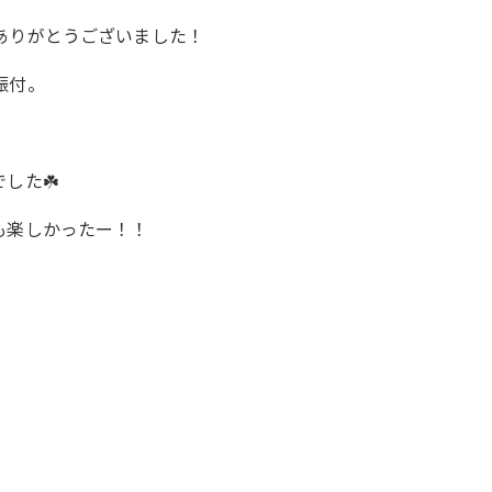
ありがとうございました！
振付。
した☘️
も楽しかったー！！