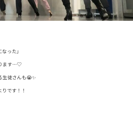
になった」
ります…♡
生徒さんも😭✨
よりです！！