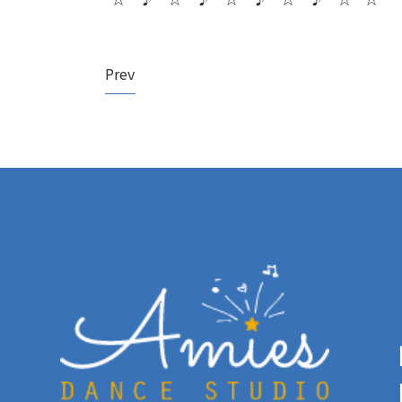
Prev
【
【