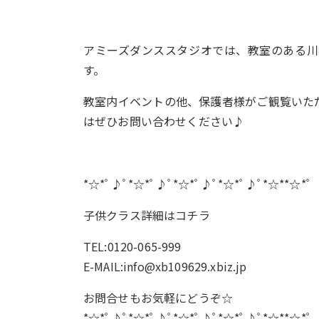
アミーズダンススタジオでは、教室のある川
す。
教室内イベントの他、保護者様がご観覧いた
はぜひお問い合わせください♪
*☆*ﾟ♪ﾟ*☆*ﾟ♪ﾟ*☆*ﾟ♪ﾟ*☆*ﾟ♪ﾟ*☆**☆*ﾟ
子供クラス詳細は
コチラ
TEL:0120-065-999
E-MAIL:info@xb109629.xbiz.jp
お問合せもお気軽にどうぞ☆
*☆*ﾟ♪ﾟ*☆*ﾟ♪ﾟ*☆*ﾟ♪ﾟ*☆*ﾟ♪ﾟ*☆**☆*ﾟ