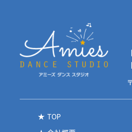
【
【
〒
TOP