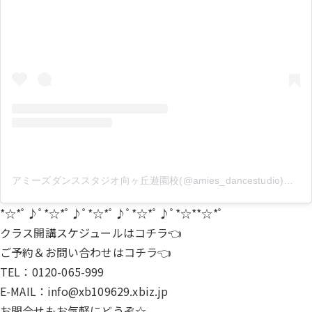
アミーズダンススタジオ向ヶ丘遊園校(@amies_dancestudio)がシェアした投稿
*☆*ﾟ♪ﾟ*☆*ﾟ♪ﾟ*☆*ﾟ♪ﾟ*☆*ﾟ♪ﾟ*☆**☆*ﾟ
クラス開講スケジュールは
コチラ
👈
ご予約＆お問い合わせは
コチラ
👈
TEL：0120-065-999
E-MAIL：info@xb109629.xbiz.jp
お問合せもお気軽にどうぞ☆