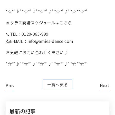
*☆*ﾟ♪ﾟ*☆*ﾟ♪ﾟ*☆*ﾟ♪ﾟ*☆*ﾟ♪ﾟ*☆**☆*ﾟ
📅クラス開講スケジュールは
こちら
📞TEL：0120-065-999
📩E-MAIL：
info@amies-dance.com
お気軽にお問い合わせください♪
*☆*ﾟ♪ﾟ*☆*ﾟ♪ﾟ*☆*ﾟ♪ﾟ*☆*ﾟ♪ﾟ*☆**☆*ﾟ
一覧へ戻る
Prev
Next
最新の記事