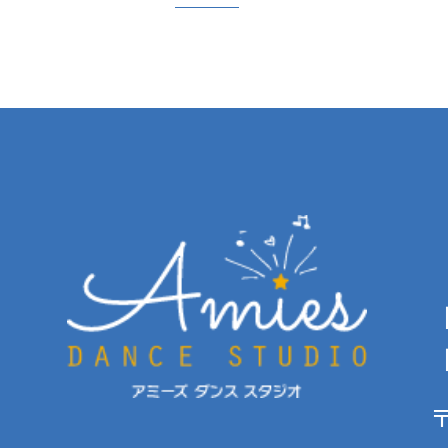
【
【
〒