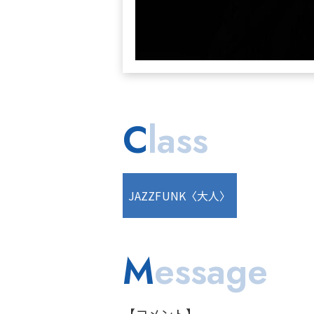
C
lass
JAZZFUNK〈大人〉
M
essage
【コメント】