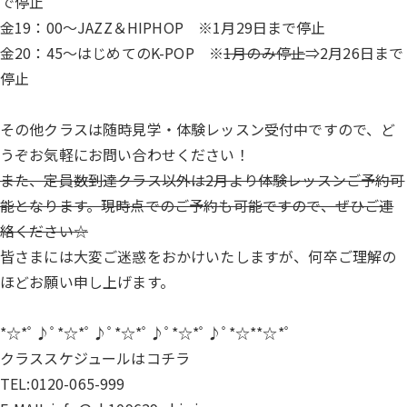
で停止
金19：00～JAZZ＆HIPHOP ※1月29日まで停止
金20：45～はじめてのK-POP ※
1月のみ停止
⇒2月26日まで
停止
その他クラスは随時見学・体験レッスン受付中ですので、ど
うぞお気軽にお問い合わせください！
また、定員数到達クラス以外は2月より体験レッスンご予約可
能となります。現時点でのご予約も可能ですので、ぜひご連
絡ください☆
皆さまには大変ご迷惑をおかけいたしますが、何卒ご理解の
ほどお願い申し上げます。
*☆*ﾟ♪ﾟ*☆*ﾟ♪ﾟ*☆*ﾟ♪ﾟ*☆*ﾟ♪ﾟ*☆**☆*ﾟ
クラススケジュールは
コチラ
TEL:0120-065-999