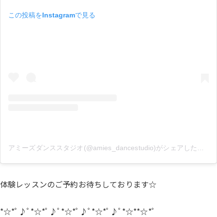
この投稿をInstagramで見る
アミーズダンススタジオ(@amies_dancestudio)がシェアした投稿
体験レッスンのご予約お待ちしております☆
*☆*ﾟ♪ﾟ*☆*ﾟ♪ﾟ*☆*ﾟ♪ﾟ*☆*ﾟ♪ﾟ*☆**☆*ﾟ