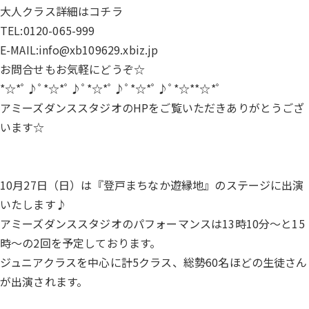
大人クラス詳細は
コチラ
TEL:0120-065-999
E-MAIL:info@xb109629.xbiz.jp
お問合せもお気軽にどうぞ☆
*☆*ﾟ♪ﾟ*☆*ﾟ♪ﾟ*☆*ﾟ♪ﾟ*☆*ﾟ♪ﾟ*☆**☆*ﾟ
アミーズダンススタジオのHPをご覧いただきありがとうござ
います☆
10月27日（日）は『登戸まちなか遊縁地』のステージに出演
いたします♪
アミーズダンススタジオのパフォーマンスは13時10分～と15
時～の2回を予定しております。
ジュニアクラスを中心に計5クラス、総勢60名ほどの生徒さん
が出演されます。