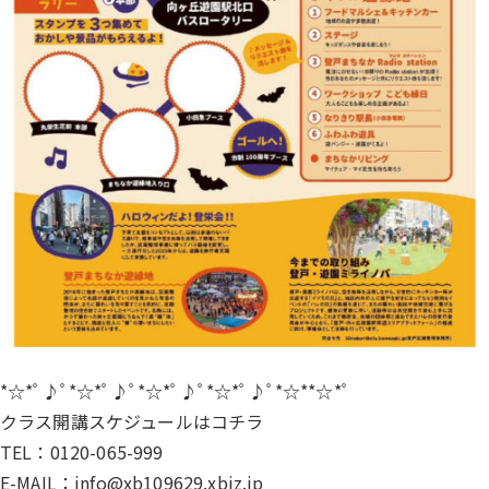
*☆*ﾟ♪ﾟ*☆*ﾟ♪ﾟ*☆*ﾟ♪ﾟ*☆*ﾟ♪ﾟ*☆**☆*ﾟ
クラス開講スケジュールは
コチラ
TEL：0120-065-999
E-MAIL：info@xb109629.xbiz.jp