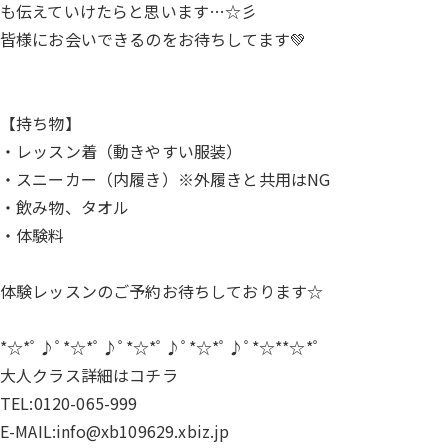
も伝えていけたらと思います…☆彡
皆様にお会いできるのをお待ちしてます💚
【持ち物】
・レッスン着（動きやすい服装）
・スニーカー（内履き）※外履きと共用はNG
・飲み物、タオル
・体験料
体験レッスンのご予約お待ちしております☆
*☆*ﾟ♪ﾟ*☆*ﾟ♪ﾟ*☆*ﾟ♪ﾟ*☆*ﾟ♪ﾟ*☆**☆*ﾟ
大人クラス詳細は
コチラ
TEL:0120-065-999
E-MAIL:info@xb109629.xbiz.jp