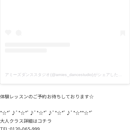
アミーズダンススタジオ(@amies_dancestudio)がシェアした投稿
体験レッスンのご予約お待ちしております☆
*☆*ﾟ♪ﾟ*☆*ﾟ♪ﾟ*☆*ﾟ♪ﾟ*☆*ﾟ♪ﾟ*☆**☆*ﾟ
大人クラス詳細は
コチラ
TEL:0120-065-999