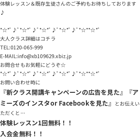
体験レッスン＆既存生徒さんのご予約もお待ちしております
♪
*☆*ﾟ♪ﾟ*☆*ﾟ♪ﾟ*☆*ﾟ♪ﾟ*☆*ﾟ♪ﾟ*☆**☆*ﾟ
大人クラス詳細は
コチラ
TEL:0120-065-999
E-MAIL:info@xb109629.xbiz.jp
お問合せもお気軽にどうぞ☆
*☆*ﾟ♪ﾟ*☆*ﾟ♪ﾟ*☆*ﾟ♪ﾟ*☆*ﾟ♪ﾟ*☆**☆*ﾟ
お問い合わせ時に
『新クラス開講キャンペーンの広告を見た』『ア
ミーズのインスタor Facebookを見た』
とお伝えい
ただくと…
体験レッスン1回無料！！
入会金無料！！