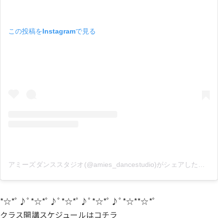
この投稿をInstagramで見る
アミーズダンススタジオ(@amies_dancestudio)がシェアした投稿
*☆*ﾟ♪ﾟ*☆*ﾟ♪ﾟ*☆*ﾟ♪ﾟ*☆*ﾟ♪ﾟ*☆**☆*ﾟ
クラス開講スケジュールは
コチラ