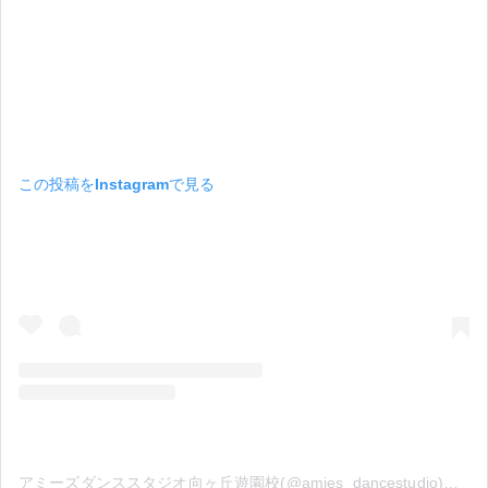
この投稿をInstagramで見る
アミーズダンススタジオ向ヶ丘遊園校(@amies_dancestudio)がシェアした投稿