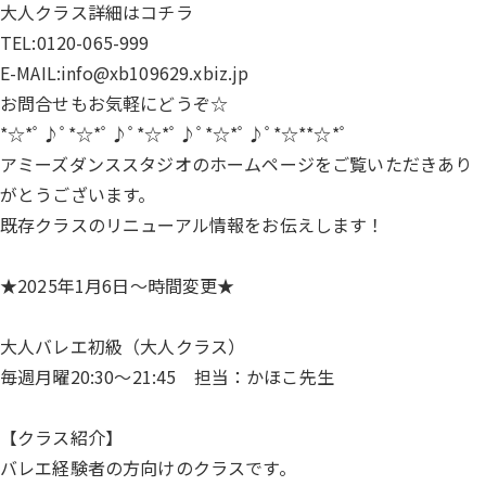
大人クラス詳細は
コチラ
TEL:0120-065-999
E-MAIL:info@xb109629.xbiz.jp
お問合せもお気軽にどうぞ☆
*☆*ﾟ♪ﾟ*☆*ﾟ♪ﾟ*☆*ﾟ♪ﾟ*☆*ﾟ♪ﾟ*☆**☆*ﾟ
アミーズダンススタジオのホームページをご覧いただきあり
がとうございます。
既存クラスのリニューアル情報をお伝えします！
★2025年1月6日～時間変更★
大人バレエ初級（大人クラス）
毎週月曜20:30～21:45 担当：かほこ先生
【クラス紹介】
バレエ経験者の方向けのクラスです。