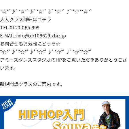
*☆*ﾟ♪ﾟ*☆*ﾟ♪ﾟ*☆*ﾟ♪ﾟ*☆*ﾟ♪ﾟ*☆**☆*ﾟ
大人クラス詳細は
コチラ
TEL:0120-065-999
E-MAIL:info@xb109629.xbiz.jp
お問合せもお気軽にどうぞ☆
*☆*ﾟ♪ﾟ*☆*ﾟ♪ﾟ*☆*ﾟ♪ﾟ*☆*ﾟ♪ﾟ*☆**☆*ﾟ
アミーズダンススタジオのHPをご覧いただきありがとうござ
います。
新規開講クラスのご案内です。