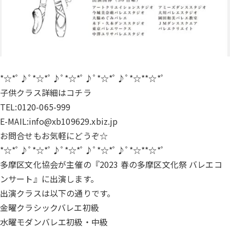
*☆*ﾟ♪ﾟ*☆*ﾟ♪ﾟ*☆*ﾟ♪ﾟ*☆*ﾟ♪ﾟ*☆**☆*ﾟ
子供クラス詳細は
コチラ
TEL:0120-065-999
E-MAIL:info@xb109629.xbiz.jp
お問合せもお気軽にどうぞ☆
*☆*ﾟ♪ﾟ*☆*ﾟ♪ﾟ*☆*ﾟ♪ﾟ*☆*ﾟ♪ﾟ*☆**☆*ﾟ
多摩区文化協会が主催の『2023 春の多摩区文化祭 バレエコ
ンサート』に出演します。
出演クラスは以下の通りです。
金曜クラシックバレエ初級
水曜モダンバレエ初級・中級