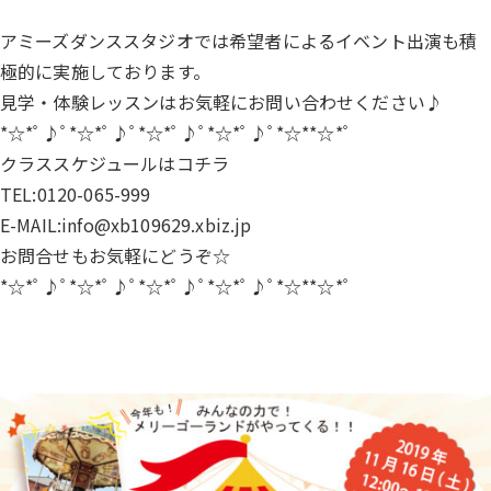
アミーズダンススタジオでは希望者によるイベント出演も積
極的に実施しております。
見学・体験レッスンはお気軽にお問い合わせください♪
*☆*ﾟ♪ﾟ*☆*ﾟ♪ﾟ*☆*ﾟ♪ﾟ*☆*ﾟ♪ﾟ*☆**☆*ﾟ
クラススケジュールは
コチラ
TEL:0120-065-999
E-MAIL:info@xb109629.xbiz.jp
お問合せもお気軽にどうぞ☆
*☆*ﾟ♪ﾟ*☆*ﾟ♪ﾟ*☆*ﾟ♪ﾟ*☆*ﾟ♪ﾟ*☆**☆*ﾟ