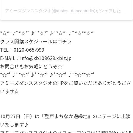
アミーズダンススタジオ(@amies_dancestudio)がシェアした投稿
*☆*ﾟ♪ﾟ*☆*ﾟ♪ﾟ*☆*ﾟ♪ﾟ*☆*ﾟ♪ﾟ*☆**☆*ﾟ
クラス開講スケジュールは
コチラ
TEL：0120-065-999
E-MAIL：info@xb109629.xbiz.jp
お問合せもお気軽にどうぞ☆
*☆*ﾟ♪ﾟ*☆*ﾟ♪ﾟ*☆*ﾟ♪ﾟ*☆*ﾟ♪ﾟ*☆**☆*ﾟ
アミーズダンススタジオのHPをご覧いただきありがとうござ
います☆
10月27日（日）は『登戸まちなか遊縁地』のステージに出演
いたします♪
アミーズダンススタジオのパフォーマンスは13時10分～と15