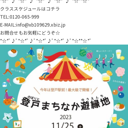
*☆*ﾟ♪ﾟ*☆*ﾟ♪ﾟ*☆*ﾟ♪ﾟ*☆*ﾟ♪ﾟ*☆**☆*ﾟ
クラススケジュールは
コチラ
TEL:0120-065-999
E-MAIL:info@xb109629.xbiz.jp
お問合せもお気軽にどうぞ☆
*☆*ﾟ♪ﾟ*☆*ﾟ♪ﾟ*☆*ﾟ♪ﾟ*☆*ﾟ♪ﾟ*☆**☆*ﾟ