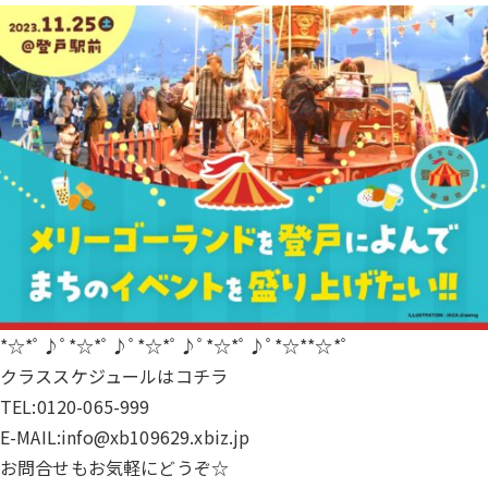
*☆*ﾟ♪ﾟ*☆*ﾟ♪ﾟ*☆*ﾟ♪ﾟ*☆*ﾟ♪ﾟ*☆**☆*ﾟ
クラススケジュールは
コチラ
TEL:0120-065-999
E-MAIL:info@xb109629.xbiz.jp
お問合せもお気軽にどうぞ☆