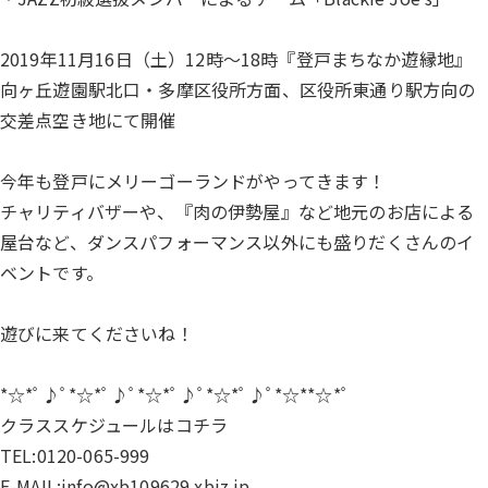
2019年11月16日（土）12時～18時『登戸まちなか遊縁地』
向ヶ丘遊園駅北口・多摩区役所方面、区役所東通り駅方向の
交差点空き地にて開催
今年も登戸にメリーゴーランドがやってきます！
チャリティバザーや、『肉の伊勢屋』など地元のお店による
屋台など、ダンスパフォーマンス以外にも盛りだくさんのイ
ベントです。
遊びに来てくださいね！
*☆*ﾟ♪ﾟ*☆*ﾟ♪ﾟ*☆*ﾟ♪ﾟ*☆*ﾟ♪ﾟ*☆**☆*ﾟ
クラススケジュールは
コチラ
TEL:0120-065-999
E-MAIL:info@xb109629.xbiz.jp