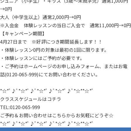
ジュニア（小学生）・キッズ（3歳〜未就学児）通常1,000円
→0円
大人（中学生以上）通常2,000円→0円
※入会金 体験レッスンの当日ご入会で 通常11,000円→0円
【キャンペーン期間】
4月27日まで ※好評につき期間延長します！！
・体験レッスン0円の対象は最初の1回に限ります。
・体験レッスンにはご予約が必要です。
・ご予約はホームページの
お申し込みフォーム
、またはお電
話(
0120-065-999
)にてお問い合わせください。
*☆*ﾟ♪ﾟ*☆*ﾟ♪ﾟ*☆*ﾟ♪ﾟ*☆*ﾟ♪ﾟ*☆**☆*ﾟ
クラススケジュールは
コチラ
TEL:0120-065-999
ご予約＆お問い合わせは
こちらから
お気軽にどうぞ☆
*☆*ﾟ♪ﾟ*☆*ﾟ♪ﾟ*☆*ﾟ♪ﾟ*☆*ﾟ♪ﾟ*☆**☆*ﾟ