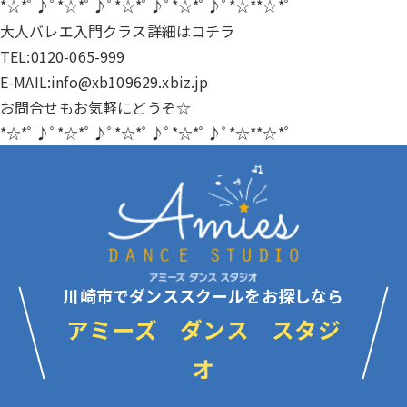
*☆*ﾟ♪ﾟ*☆*ﾟ♪ﾟ*☆*ﾟ♪ﾟ*☆*ﾟ♪ﾟ*☆**☆*ﾟ
大人バレエ入門クラス詳細は
コチラ
TEL:0120-065-999
E-MAIL:info@xb109629.xbiz.jp
お問合せもお気軽にどうぞ☆
*☆*ﾟ♪ﾟ*☆*ﾟ♪ﾟ*☆*ﾟ♪ﾟ*☆*ﾟ♪ﾟ*☆**☆*ﾟ
川崎市でダンススクールをお探しなら
アミーズ ダンス スタジ
オ