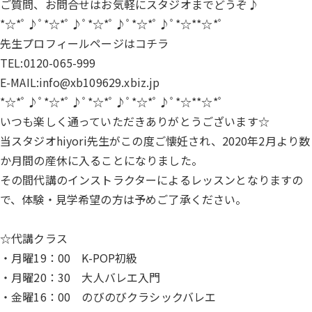
ご質問、お問合せはお気軽にスタジオまでどうぞ♪
*☆*ﾟ♪ﾟ*☆*ﾟ♪ﾟ*☆*ﾟ♪ﾟ*☆*ﾟ♪ﾟ*☆**☆*ﾟ
先生プロフィールページは
コチラ
TEL:0120-065-999
E-MAIL:info@xb109629.xbiz.jp
*☆*ﾟ♪ﾟ*☆*ﾟ♪ﾟ*☆*ﾟ♪ﾟ*☆*ﾟ♪ﾟ*☆**☆*ﾟ
いつも楽しく通っていただきありがとうございます☆
当スタジオhiyori先生がこの度ご懐妊され、2020年2月より数
か月間の産休に入ることになりました。
その間代講のインストラクターによるレッスンとなりますの
で、体験・見学希望の方は予めご了承ください。
☆代講クラス
・月曜19：00 K-POP初級
・月曜20：30 大人バレエ入門
・金曜16：00 のびのびクラシックバレエ