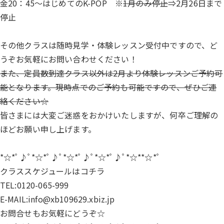
金20：45～はじめてのK-POP ※
1月のみ停止
⇒2月26日まで
停止
その他クラスは随時見学・体験レッスン受付中ですので、ど
うぞお気軽にお問い合わせください！
また、定員数到達クラス以外は2月より体験レッスンご予約可
能となります。現時点でのご予約も可能ですので、ぜひご連
絡ください☆
皆さまには大変ご迷惑をおかけいたしますが、何卒ご理解の
ほどお願い申し上げます。
*☆*ﾟ♪ﾟ*☆*ﾟ♪ﾟ*☆*ﾟ♪ﾟ*☆*ﾟ♪ﾟ*☆**☆*ﾟ
クラススケジュールは
コチラ
TEL:0120-065-999
E-MAIL:info@xb109629.xbiz.jp
お問合せもお気軽にどうぞ☆