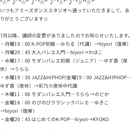
*☆*ﾟ♪ﾟ*☆*ﾟ♪ﾟ*☆*ﾟ♪ﾟ*☆*ﾟ♪ﾟ*☆**☆*ﾟ
いつもアミーズダンススタジオへ通っていただきまして、あ
りがとうございます☆
7月以降、講師の変更がありましたのでお知らせいたします。
・月曜19：00 K-POP初級…みちる（代講）→hiyori（復帰）
・月曜20：45 大人バレエ入門…hiyori→かほこ
・水曜17：00 モダンバレエ初級（ジュニア）…ゆず香（産
休）→うらら
・水曜19：30 JAZZ&HIPHOP/金曜19：00 JAZZ&HIPHOP…
ゆず香（産休）→彩乃※産休中代講
・木曜11：00 モダンバレエ入門…うらら→のどか
・金曜16：00 のびのびクラシックバレエ…ゆきこ
→hiyori（復帰）
・金曜20：45 はじめてのK-POP…hiyori→KYOKO