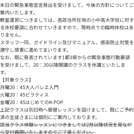
本日の緊急事態宣言発出を受けまして、
今後の方針についてご
案内いたします。
教室運営につきましては、
各該当所在地の小中高大学校に対す
る休校要請に合わせていきます
ので、現時点での臨時休校はあ
りません。
スタッフ一同、ガイドライン及びマニュアル、
感染防止対策を
遵守し慎重に進めてまいります。
なお、既に発表されています1都3県からの緊急事態行動要請
を受けまして、20：30以降開講のクラスを休講といたしま
す。
【対象クラス】
月曜20：45大人バレエ入門
火曜20：45ピラティス
金曜20：45はじめてのK-POP
上記クラスは別日時へ振替レッスンを設けまして、既にご予約
済の生徒さまには個別にご案内しております。
該当クラス体験レッスンにつきましては2月以降状況を見なが
ら受付再開いたしますのでご了承ください。