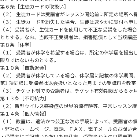
第 6 条［生徒カードの取扱い］
（２） 生徒カードは受講者がレッスン開始前に所定の場所へ
（３） 生徒カードを紛失した場合、生徒は速やかに受付へ申し
（４）受講者が、生徒カードを使用して不正な受講をした場合
ととする。なお、当該不正受講者は、損害賠償として当該講座
第８条［休学］
（１） 受講者が休学を希望する場合は、所定の休学届を提出
限りではないものとする。
第１０条［自動退会］
（２） 受講者が休学している場合、休学届に記載の休学期間
第1 項同様に受講者は退会扱いとなった月までの受講料を教
（３） チケット制での受講者は、チケット有効期限から６ヶ
第１３条［不可抗力］
（２）新型ウイルス感染症の世界的流行時等、平常レッスン継
第１４条［個人情報］
（１） 教室は、適法かつ公正な次の手段によって、受講者の
・弊社のホームページ、電話、ＦＡＸ、電子メールのお問い合
・受講者にご記載いただいた申込書、受講者からの口頭表現。