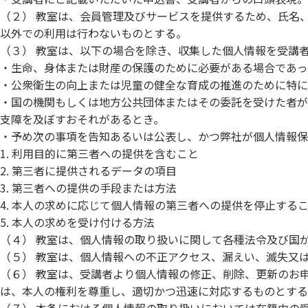
（２） 教室は、会員管理及びサービスを提供するため、氏名
以外での利用は行わないものとする。
（３） 教室は、以下の場合を除き、収集した個人情報を受講
・生命、身体または財産の保護のために必要がある場合であっ
・公衆衛生の向上または児童の健全な育成の推進のために特に
・国の機関もしくは地方公共団体またはその委託を受けた者が
支障を及ぼすおそれがあるとき。
・予め次の事項を告知あるいは公表し、かつ弊社が個人情報保
1. 利用目的に第三者への提供を含むこと
2. 第三者に提供されるデータの項目
3. 第三者への提供の手段または方法
4. 本人の求めに応じて個人情報の第三者への提供を停止する
5. 本人の求めを受け付ける方法
（４） 教室は、個人情報の取り扱いに関して各種法令及び国
（５） 教室は、個人情報への不正アクセス、漏えい、滅失又
（６） 教室は、受講者より個人情報の修正、削除、更新のお
は、本人の権利を尊重し、適切かつ迅速に対応するものとする