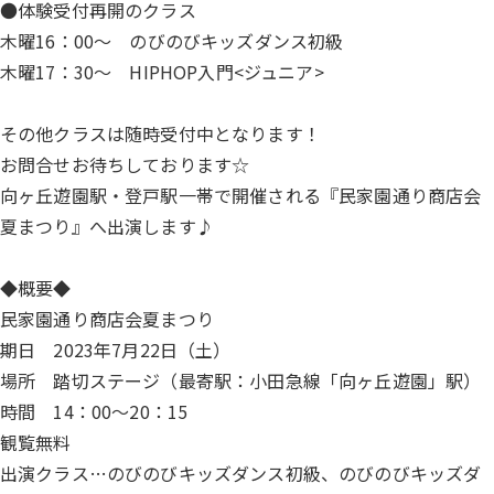
●体験受付再開のクラス
木曜16：00～ のびのびキッズダンス初級
木曜17：30～ HIPHOP入門<ジュニア>
その他クラスは随時受付中となります！
お問合せお待ちしております☆
向ヶ丘遊園駅・登戸駅一帯で開催される『民家園通り商店会
夏まつり』へ出演します♪
◆概要◆
民家園通り商店会夏まつり
期日 2023年7月22日（土）
場所 踏切ステージ（最寄駅：小田急線「向ヶ丘遊園」駅）
時間 14：00～20：15
観覧無料
出演クラス…のびのびキッズダンス初級、のびのびキッズダ