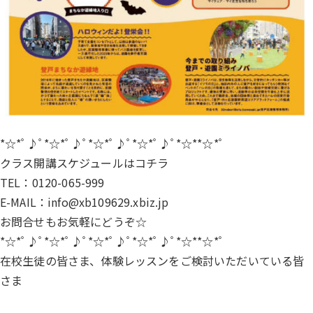
*☆*ﾟ♪ﾟ*☆*ﾟ♪ﾟ*☆*ﾟ♪ﾟ*☆*ﾟ♪ﾟ*☆**☆*ﾟ
クラス開講スケジュールは
コチラ
TEL：0120-065-999
E-MAIL：info@xb109629.xbiz.jp
お問合せもお気軽にどうぞ☆
*☆*ﾟ♪ﾟ*☆*ﾟ♪ﾟ*☆*ﾟ♪ﾟ*☆*ﾟ♪ﾟ*☆**☆*ﾟ
在校生徒の皆さま、体験レッスンをご検討いただいている皆
さま