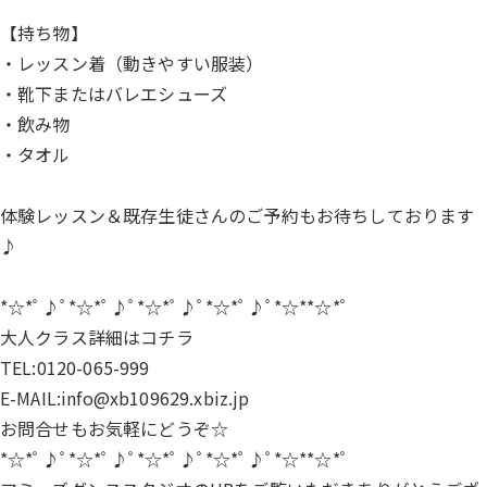
【持ち物】
・レッスン着（動きやすい服装）
・靴下またはバレエシューズ
・飲み物
・タオル
体験レッスン＆既存生徒さんのご予約もお待ちしております
♪
*☆*ﾟ♪ﾟ*☆*ﾟ♪ﾟ*☆*ﾟ♪ﾟ*☆*ﾟ♪ﾟ*☆**☆*ﾟ
大人クラス詳細は
コチラ
TEL:0120-065-999
E-MAIL:info@xb109629.xbiz.jp
お問合せもお気軽にどうぞ☆
*☆*ﾟ♪ﾟ*☆*ﾟ♪ﾟ*☆*ﾟ♪ﾟ*☆*ﾟ♪ﾟ*☆**☆*ﾟ