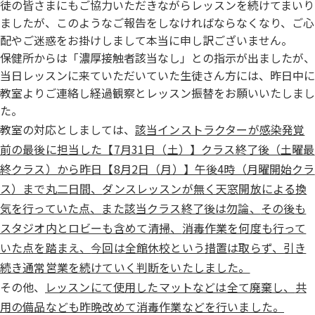
徒の皆さまにもご協力いただきながらレッスンを続けてまいり
まし
たが、このようなご報告をしなければならなくなり、
ご心
配やご迷惑をお掛けしまして本当に申し訳ございません。
保健所からは「濃厚接触者該当なし」との指示が出ましたが、
当日レッスンに来ていただいていた生徒さん方には、
昨日中に
教室よりご連絡し経過観察とレッスン振替をお
願いいたしまし
た。
教室の対応としましては、
該当インストラクターが感染発覚
前の最後に担当した【
7月31日（土）】クラス終了後（土曜最
終クラス）から昨日【
8月2日（月）】午後4時（月曜開始クラ
ス）まで丸二日間、
ダンスレッスンが無く天窓開放による換
気を行っていた点、
また該当クラス終了後は勿論、
その後も
スタジオ内とロビーも含めて清掃、
消毒作業を何度も行って
いた点を踏まえ、
今回は全館休校という措置は取らず、
引き
続き通常営業を続けていく判断をいたしました。
その他、
レッスンにて使用したマットなどは全て廃棄し、
共
用の備品なども昨晩改めて消毒作業などを行いました。