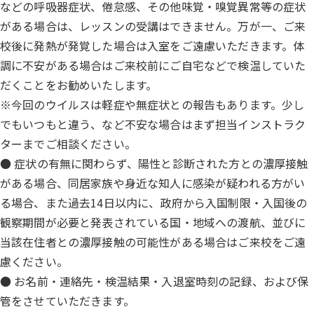
などの呼吸器症状、倦怠感、その他味覚・嗅覚異常等の症状
がある場合は、レッスンの受講はできません。万が一、ご来
校後に発熱が発覚した場合は入室をご遠慮いただきます。体
調に不安がある場合はご来校前にご自宅などで検温していた
だくことをお勧めいたします。
※今回のウイルスは軽症や無症状との報告もあります。少し
でもいつもと違う、など不安な場合はまず担当インストラク
ターまでご相談ください。
● 症状の有無に関わらず、陽性と診断された方との濃厚接触
がある場合、同居家族や身近な知人に感染が疑われる方がい
る場合、また過去14日以内に、政府から入国制限・入国後の
観察期間が必要と発表されている国・地域への渡航、並びに
当該在住者との濃厚接触の可能性がある場合はご来校をご遠
慮ください。
● お名前・連絡先・検温結果・入退室時刻の記録、および保
管をさせていただきます。