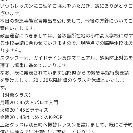
いつもレッスンにご理解ご協力をいただき、
誠にありがとうご
ざいます。
本日の緊急事態宣言発出を受けまして、
今後の方針についてご
案内いたします。
教室運営につきましては、
各該当所在地の小中高大学校に対す
る休校要請に合わせていきます
ので、現時点での臨時休校はあ
りません。
スタッフ一同、ガイドライン及びマニュアル、
感染防止対策を
遵守し慎重に進めてまいります。
なお、既に発表されています1都3県からの緊急事態行動要請
を受けまして、20：30以降開講のクラスを休講といたしま
す。
【対象クラス】
月曜20：45大人バレエ入門
火曜20：45ピラティス
金曜20：45はじめてのK-POP
上記クラスは別日時へ振替レッスンを設けまして、既にご予約
済の生徒さまには個別にご案内しております。