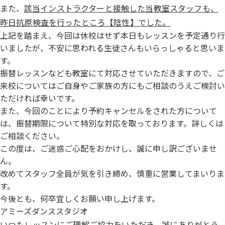
また、
該当インストラクターと接触した当教室スタッフも、
昨日抗原検査を行ったところ【陰性】でした。
上記を踏まえ、
今回は休校はせず本日もレッスンを予定通り行
いましたが、
不安に思われる生徒さんもいらっしゃると思いま
す。
振替レッスンなども教室にて対応させていただきますので、ご
来校についてはご自身やご家族の方にもご相談のうえご検討い
ただ
ければ幸いです。
また、今回のことにより予約キャンセルをされた方について
は、振替期限について特別な対応を取っております。詳しくは
ご相談ください。
この度は、ご迷惑ご心配をおかけし、誠に申し訳ございませ
ん。
改めてスタッフ全員が気を引き締め、慎重に営業してまいりま
す。
今後とも、何卒宜しくお願い申し上げます。
アミーズダンススタジオ
いつもレッスンにご理解ご協力をいただき、誠にありがとう