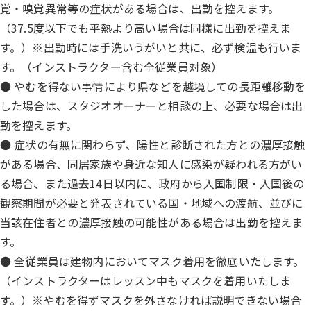
覚・嗅覚異常等の症状がある場合は、出勤を控えます。
（37.5度以下でも平熱より高い場合は同様に出勤を控えま
す。）※出勤時には手洗いうがいと共に、必ず検温も行いま
す。（インストラクター含む全従業員対象）
● やむを得ない事情により県などを越境しての長距離移動を
した場合は、スタジオオーナーと相談の上、必要な場合は出
勤を控えます。
● 症状の有無に関わらず、陽性と診断された方との濃厚接触
がある場合、同居家族や身近な知人に感染が疑われる方がい
る場合、また過去14日以内に、政府から入国制限・入国後の
観察期間が必要と発表されている国・地域への渡航、並びに
当該在住者との濃厚接触の可能性がある場合は出勤を控えま
す。
● 全従業員は建物内においてマスク着用を徹底いたします。
（インストラクターはレッスン中もマスクを着用いたしま
す。）※やむを得ずマスクを外さなければ説明できない場合