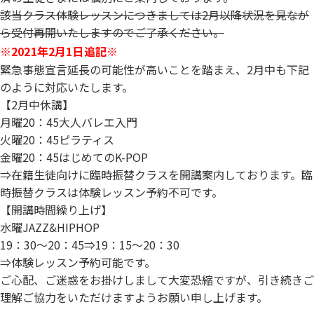
該当クラス体験レッスンにつきましては2月以降状況を見なが
ら受付再開いたしますのでご了承ください。
※2021年2月1日追記※
緊急事態宣言延長の可能性が高いことを踏まえ、2月中も下記
のように対応いたします。
【2月中休講】
月曜20：45大人バレエ入門
火曜20：45ピラティス
金曜20：45はじめてのK-POP
⇒在籍生徒向けに臨時振替クラスを開講案内しております。臨
時振替クラスは体験レッスン予約不可です。
【開講時間繰り上げ】
水曜JAZZ&HIPHOP
19：30～20：45⇒19：15～20：30
⇒体験レッスン予約可能です。
ご心配、ご迷惑をお掛けしまして大変恐縮ですが、
引き続きご
理解ご協力をいただけますようお願い申し上げます。