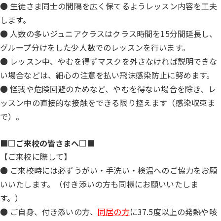
● 生徒さま同士の間隔を広く保てるようレッスン内容を工夫
します。
● 人数の多いジュニアクラスはクラス時間を15分間延長し、
グループ分けをした少人数でのレッスンを行います。
● レッスン中、やむを得ずマスクを外さなければ説明できな
い場合などは、細心の注意を払い飛沫感染防止に努めます。
● 怪我や危険回避のためなど、やむを得ない場合を除き、レ
ッスン中の直接的な接触をできる限り控えます（感染収束ま
で）。
■□ご来校の皆さまへ□■
【ご来校に際して】
● ご来校時には必ずうがい・手洗い・検温へのご協力をお願
いいたします。（付き添いの方も同様にお願いいたしま
す。）
● ご自身、付き添いの方、
同居の方
に37.5度以上の発熱や咳