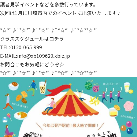
護者見学イベントなどを多数行っています。
次回は1月に川崎市内でのイベントに出演いたします♪
*☆*ﾟ♪ﾟ*☆*ﾟ♪ﾟ*☆*ﾟ♪ﾟ*☆*ﾟ♪ﾟ*☆**☆*ﾟ
クラススケジュールは
コチラ
TEL:0120-065-999
E-MAIL:info@xb109629.xbiz.jp
お問合せもお気軽にどうぞ☆
*☆*ﾟ♪ﾟ*☆*ﾟ♪ﾟ*☆*ﾟ♪ﾟ*☆*ﾟ♪ﾟ*☆**☆*ﾟ