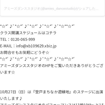
アミーズダンススタジオ(@amies_dancestudio)がシェアした投稿
*☆*ﾟ♪ﾟ*☆*ﾟ♪ﾟ*☆*ﾟ♪ﾟ*☆*ﾟ♪ﾟ*☆**☆*ﾟ
クラス開講スケジュールは
コチラ
TEL：0120-065-999
E-MAIL：info@xb109629.xbiz.jp
お問合せもお気軽にどうぞ☆
*☆*ﾟ♪ﾟ*☆*ﾟ♪ﾟ*☆*ﾟ♪ﾟ*☆*ﾟ♪ﾟ*☆**☆*ﾟ
アミーズダンススタジオのHPをご覧いただきありがとうござ
います☆
10月27日（日）は『登戸まちなか遊縁地』のステージに出演
いたします♪
アミーズダンススタジオのパフォーマンスは13時10分～と15