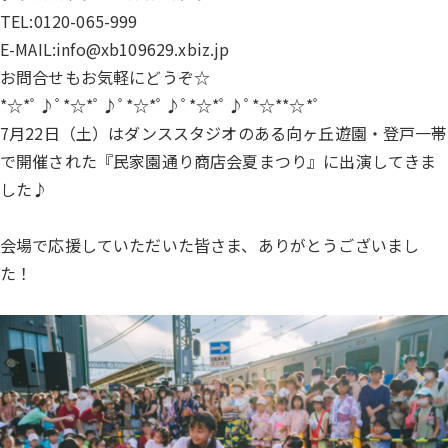
TEL:0120-065-999
E-MAIL:info@xb109629.xbiz.jp
お問合せもお気軽にどうぞ☆
*☆*ﾟ♪ﾟ*☆*ﾟ♪ﾟ*☆*ﾟ♪ﾟ*☆*ﾟ♪ﾟ*☆**☆*ﾟ
7月22日（土）はダンススタジオのある向ヶ丘遊園・登戸一帯
で開催された『民家園通り商店会夏まつり』に出演してきま
した♪
会場で応援していただいた皆さま、ありがとうございまし
た！