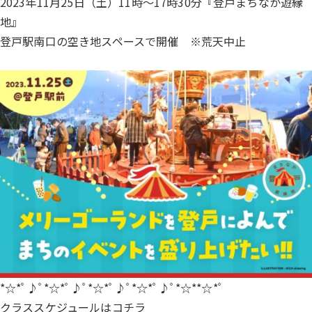
2023年11月25日（土）11時～17時30分『登戸まちなか遊縁
地』
登戸駅南口の空き地スペースで開催 ※荒天中止
*☆*ﾟ♪ﾟ*☆*ﾟ♪ﾟ*☆*ﾟ♪ﾟ*☆*ﾟ♪ﾟ*☆**☆*ﾟ
クラススケジュールは
コチラ