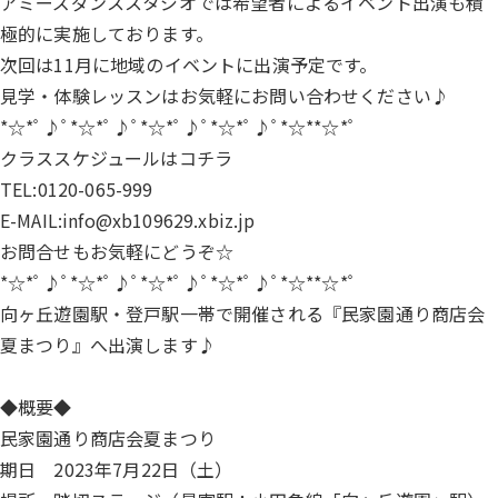
アミーズダンススタジオでは希望者によるイベント出演も積
極的に実施しております。
次回は11月に地域のイベントに出演予定です。
見学・体験レッスンはお気軽にお問い合わせください♪
*☆*ﾟ♪ﾟ*☆*ﾟ♪ﾟ*☆*ﾟ♪ﾟ*☆*ﾟ♪ﾟ*☆**☆*ﾟ
クラススケジュールは
コチラ
TEL:0120-065-999
E-MAIL:
info@xb109629.xbiz.jp
お問合せもお気軽にどうぞ☆
*☆*ﾟ♪ﾟ*☆*ﾟ♪ﾟ*☆*ﾟ♪ﾟ*☆*ﾟ♪ﾟ*☆**☆*ﾟ
向ヶ丘遊園駅・登戸駅一帯で開催される『民家園通り商店会
夏まつり』へ出演します♪
◆概要◆
民家園通り商店会夏まつり
期日 2023年7月22日（土）