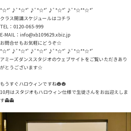
*☆*ﾟ♪ﾟ*☆*ﾟ♪ﾟ*☆*ﾟ♪ﾟ*☆*ﾟ♪ﾟ*☆**☆*ﾟ
クラス開講スケジュールは
コチラ
TEL：0120-065-999
E-MAIL：info@xb109629.xbiz.jp
お問合せもお気軽にどうぞ☆
*☆*ﾟ♪ﾟ*☆*ﾟ♪ﾟ*☆*ﾟ♪ﾟ*☆*ﾟ♪ﾟ*☆**☆*ﾟ
アミーズダンススタジオのウェブサイトをご覧いただきあり
がとうございます☆
もうすぐハロウィンですね🎃🎃
10月はスタジオもハロウィン仕様で生徒さんをお出迎えしま
す👻👻