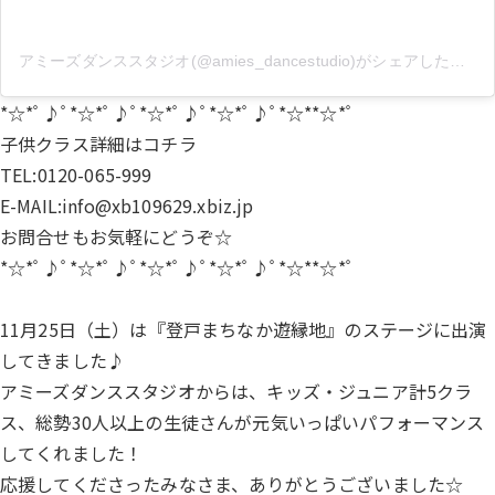
アミーズダンススタジオ(@amies_dancestudio)がシェアした投稿
*☆*ﾟ♪ﾟ*☆*ﾟ♪ﾟ*☆*ﾟ♪ﾟ*☆*ﾟ♪ﾟ*☆**☆*ﾟ
子供クラス詳細は
コチラ
TEL:0120-065-999
E-MAIL:info@xb109629.xbiz.jp
お問合せもお気軽にどうぞ☆
*☆*ﾟ♪ﾟ*☆*ﾟ♪ﾟ*☆*ﾟ♪ﾟ*☆*ﾟ♪ﾟ*☆**☆*ﾟ
11月25日（土）は『登戸まちなか遊縁地』のステージに出演
してきました♪
アミーズダンススタジオからは、キッズ・ジュニア計5クラ
ス、総勢30人以上の生徒さんが元気いっぱいパフォーマンス
してくれました！
応援してくださったみなさま、ありがとうございました☆