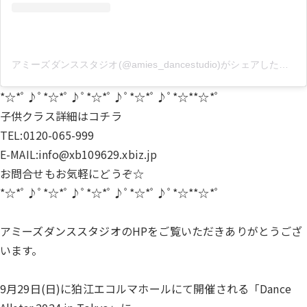
アミーズダンススタジオ(@amies_dancestudio)がシェアした投稿
*☆*ﾟ♪ﾟ*☆*ﾟ♪ﾟ*☆*ﾟ♪ﾟ*☆*ﾟ♪ﾟ*☆**☆*ﾟ
子供クラス詳細は
コチラ
TEL:0120-065-999
E-MAIL:info@xb109629.xbiz.jp
お問合せもお気軽にどうぞ☆
*☆*ﾟ♪ﾟ*☆*ﾟ♪ﾟ*☆*ﾟ♪ﾟ*☆*ﾟ♪ﾟ*☆**☆*ﾟ
アミーズダンススタジオのHPをご覧いただきありがとうござ
います。
9月29日(日)に狛江エコルマホールにて開催される「Dance