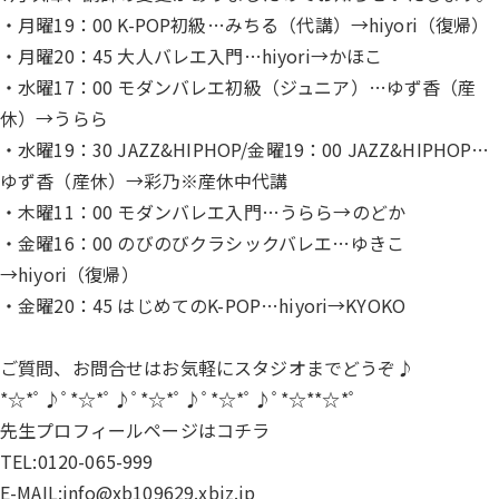
・月曜19：00 K-POP初級…みちる（代講）→hiyori（復帰）
・月曜20：45 大人バレエ入門…hiyori→かほこ
・水曜17：00 モダンバレエ初級（ジュニア）…ゆず香（産
休）→うらら
・水曜19：30 JAZZ&HIPHOP/金曜19：00 JAZZ&HIPHOP…
ゆず香（産休）→彩乃※産休中代講
・木曜11：00 モダンバレエ入門…うらら→のどか
・金曜16：00 のびのびクラシックバレエ…ゆきこ
→hiyori（復帰）
・金曜20：45 はじめてのK-POP…hiyori→KYOKO
ご質問、お問合せはお気軽にスタジオまでどうぞ♪
*☆*ﾟ♪ﾟ*☆*ﾟ♪ﾟ*☆*ﾟ♪ﾟ*☆*ﾟ♪ﾟ*☆**☆*ﾟ
先生プロフィールページは
コチラ
TEL:0120-065-999
E-MAIL:info@xb109629.xbiz.jp