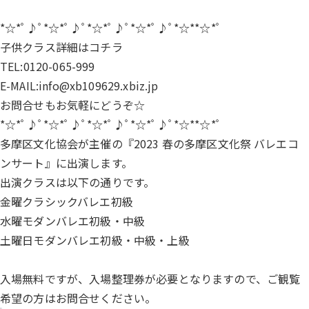
*☆*ﾟ♪ﾟ*☆*ﾟ♪ﾟ*☆*ﾟ♪ﾟ*☆*ﾟ♪ﾟ*☆**☆*ﾟ
子供クラス詳細は
コチラ
TEL:0120-065-999
E-MAIL:info@xb109629.xbiz.jp
お問合せもお気軽にどうぞ☆
*☆*ﾟ♪ﾟ*☆*ﾟ♪ﾟ*☆*ﾟ♪ﾟ*☆*ﾟ♪ﾟ*☆**☆*ﾟ
多摩区文化協会が主催の『2023 春の多摩区文化祭 バレエコ
ンサート』に出演します。
出演クラスは以下の通りです。
金曜クラシックバレエ初級
水曜モダンバレエ初級・中級
土曜日モダンバレエ初級・中級・上級
入場無料ですが、入場整理券が必要となりますので、ご観覧
希望の方はお問合せください。