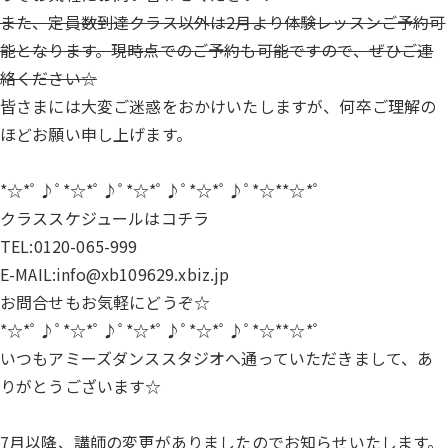
また、定員数到達クラス以外は2月より体験レッスンご予約可
能となります。現時点でのご予約も可能ですので、ぜひご連
絡ください☆
皆さまには大変ご迷惑をおかけいたしますが、何卒ご理解の
ほどお願い申し上げます。
*☆*ﾟ♪ﾟ*☆*ﾟ♪ﾟ*☆*ﾟ♪ﾟ*☆*ﾟ♪ﾟ*☆**☆*ﾟ
クラススケジュールは
コチラ
TEL:0120-065-999
E-MAIL:info@xb109629.xbiz.jp
お問合せもお気軽にどうぞ☆
*☆*ﾟ♪ﾟ*☆*ﾟ♪ﾟ*☆*ﾟ♪ﾟ*☆*ﾟ♪ﾟ*☆**☆*ﾟ
いつもアミーズダンススタジオへ通っていただきまして、あ
りがとうございます☆
7月以降、講師の変更がありましたのでお知らせいたします。