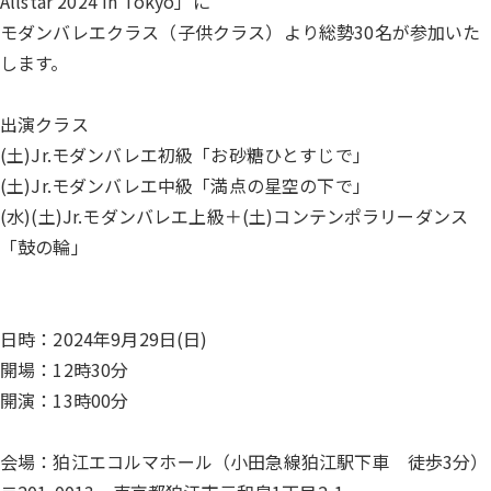
Allstar 2024 in Tokyo」に
モダンバレエクラス（子供クラス）より総勢30名が参加いた
します。
出演クラス
(土)Jr.モダンバレエ初級「お砂糖ひとすじで」
(土)Jr.モダンバレエ中級「満点の星空の下で」
(水)(土)Jr.モダンバレエ上級＋(土)コンテンポラリーダンス
「鼓の輪」
日時：2024年9月29日(日)
開場：12時30分
開演：13時00分
会場：狛江エコルマホール（小田急線狛江駅下車 徒歩3分）