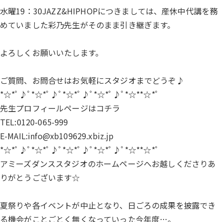
水曜19：30JAZZ&HIPHOPにつきましては、産休中代講を務
めていました彩乃先生がそのまま引き継ぎます。
よろしくお願いいたします。
ご質問、お問合せはお気軽にスタジオまでどうぞ♪
*☆*ﾟ♪ﾟ*☆*ﾟ♪ﾟ*☆*ﾟ♪ﾟ*☆*ﾟ♪ﾟ*☆**☆*ﾟ
先生プロフィールページは
コチラ
TEL:0120-065-999
E-MAIL:info@xb109629.xbiz.jp
*☆*ﾟ♪ﾟ*☆*ﾟ♪ﾟ*☆*ﾟ♪ﾟ*☆*ﾟ♪ﾟ*☆**☆*ﾟ
アミーズダンススタジオのホームページへお越しくださりあ
りがとうございます☆
夏祭りや各イベントが中止となり、日ごろの成果を披露でき
る機会がことごとく無くなっていった今年度…。