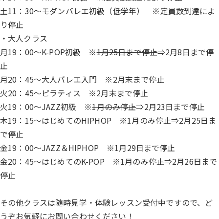
土11：30～モダンバレエ初級（低学年） ※定員数到達によ
り停止
・大人クラス
月19：00～K-POP初級 ※
1月25日まで停止
⇒2月8日まで停
止
月20：45～大人バレエ入門 ※2月末まで停止
火20：45～ピラティス ※2月末まで停止
火19：00～JAZZ初級 ※
1月のみ停止
⇒2月23日まで停止
木19：15～はじめてのHIPHOP ※
1月のみ停止
⇒2月25日ま
で停止
金19：00～JAZZ＆HIPHOP ※1月29日まで停止
金20：45～はじめてのK-POP ※
1月のみ停止
⇒2月26日まで
停止
その他クラスは随時見学・体験レッスン受付中ですので、ど
うぞお気軽にお問い合わせください！