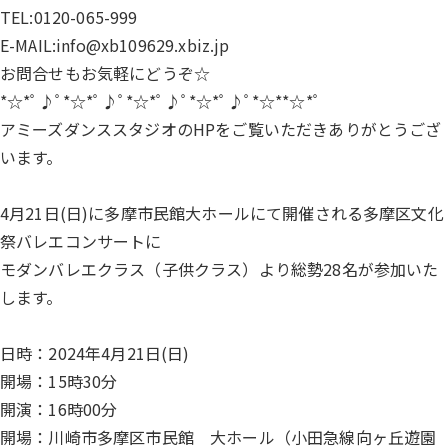
TEL:0120-065-999
E-MAIL:info@xb109629.xbiz.jp
お問合せもお気軽にどうぞ☆
*☆*ﾟ♪ﾟ*☆*ﾟ♪ﾟ*☆*ﾟ♪ﾟ*☆*ﾟ♪ﾟ*☆**☆*ﾟ
アミーズダンススタジオのHPをご覧いただきありがとうござ
います。
4月21日(日)に多摩市民館大ホールにて開催される多摩区文化
祭バレエコンサートに
モダンバレエクラス（子供クラス）より総勢28名が参加いた
します。
日時：2024年4月21日(日)
開場：15時30分
開演：16時00分
開場：川崎市多摩区市民館 大ホール（小田急線向ヶ丘遊園