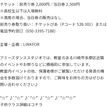
チケット：前売り券 2,000円／当日券 2,500円
※高校生以下は入場無料
※満席の場合、当日券の販売はなし
前売り券取り扱い：チケットぴあ（Pコード 528-301）または
電話予約窓口（050-3395-7188）
主催・企画：LINKFOR
アミーズダンススタジオでは、教室のある川崎市多摩区近隣
のイベントやお祭りなどに積極的に参加しています。
教室内イベントの他、保護者様がご観覧いただける発表の機
会を多数設けておりますので、ご興味をお持ちの方はぜひお
問い合わせください♪
*☆*ﾟ♪ﾟ*☆*ﾟ♪ﾟ*☆*ﾟ♪ﾟ*☆*ﾟ♪ﾟ*☆**☆*ﾟ
子供クラス詳細は
コチラ