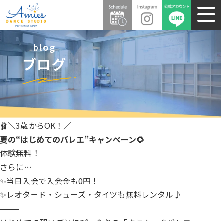
blog
ブログ
🩰＼3歳からOK！／
夏の“はじめてのバレエ”キャンペーン🌻
体験無料！
さらに…
✨当日入会で入会金も0円！
✨レオタード・シューズ・タイツも無料レンタル♪
⸻