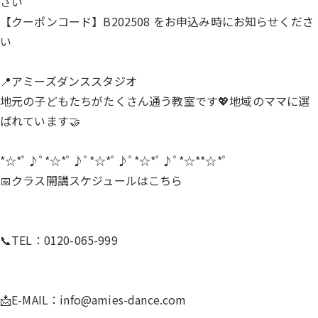
さい
【クーポンコード】B202508 をお申込み時にお知らせくださ
い
📍アミーズダンススタジオ
地元の子どもたちがたくさん通う教室です💖地域のママに選
ばれています🤝
*☆*ﾟ♪ﾟ*☆*ﾟ♪ﾟ*☆*ﾟ♪ﾟ*☆*ﾟ♪ﾟ*☆**☆*ﾟ
📅クラス開講スケジュールは
こちら
📞TEL：0120-065-999
📩E-MAIL：
info@amies-dance.com