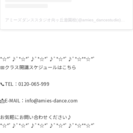
アミーズダンススタジオ向ヶ丘遊園校(@amies_dancestudio)がシェアした投稿
*☆*ﾟ♪ﾟ*☆*ﾟ♪ﾟ*☆*ﾟ♪ﾟ*☆*ﾟ♪ﾟ*☆**☆*ﾟ
📅クラス開講スケジュールは
こちら
📞TEL：0120-065-999
📩E-MAIL：
info@amies-dance.com
お気軽にお問い合わせください♪
*☆*ﾟ♪ﾟ*☆*ﾟ♪ﾟ*☆*ﾟ♪ﾟ*☆*ﾟ♪ﾟ*☆**☆*ﾟ