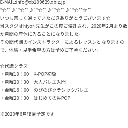
E-MAIL:info@xb109629.xbiz.jp
*☆*ﾟ♪ﾟ*☆*ﾟ♪ﾟ*☆*ﾟ♪ﾟ*☆*ﾟ♪ﾟ*☆**☆*ﾟ
いつも楽しく通っていただきありがとうございます☆
当スタジオhiyori先生がこの度ご懐妊され、2020年2月より数
か月間の産休に入ることになりました。
その間代講のインストラクターによるレッスンとなりますの
で、体験・見学希望の方は予めご了承ください。
☆代講クラス
・月曜19：00 K-POP初級
・月曜20：30 大人バレエ入門
・金曜16：00 のびのびクラシックバレエ
・金曜20：30 はじめてのK-POP
※2020年6月復帰予定です