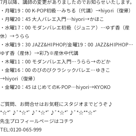
7月以降、講師の変更がありましたのでお知らせいたします。
・月曜19：00 K-POP初級…みちる（代講）→hiyori（復帰）
・月曜20：45 大人バレエ入門…hiyori→かほこ
・水曜17：00 モダンバレエ初級（ジュニア）…ゆず香（産
休）→うらら
・水曜19：30 JAZZ&HIPHOP/金曜19：00 JAZZ&HIPHOP…
ゆず香（産休）→彩乃※産休中代講
・木曜11：00 モダンバレエ入門…うらら→のどか
・金曜16：00 のびのびクラシックバレエ…ゆきこ
→hiyori（復帰）
・金曜20：45 はじめてのK-POP…hiyori→KYOKO
ご質問、お問合せはお気軽にスタジオまでどうぞ♪
*☆*ﾟ♪ﾟ*☆*ﾟ♪ﾟ*☆*ﾟ♪ﾟ*☆*ﾟ♪ﾟ*☆**☆*ﾟ
先生プロフィールページは
コチラ
TEL:0120-065-999