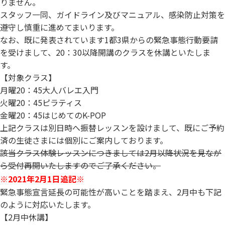
りません。
スタッフ一同、ガイドライン及びマニュアル、
感染防止対策を
遵守し慎重に進めてまいります。
なお、既に発表されています1都3県からの緊急事態行動要請
を受けまして、20：30以降開講のクラスを休講といたしま
す。
【対象クラス】
月曜20：45大人バレエ入門
火曜20：45ピラティス
金曜20：45はじめてのK-POP
上記クラスは別日時へ振替レッスンを設けまして、既にご予約
済の生徒さまには個別にご案内しております。
該当クラス体験レッスンにつきましては2月以降状況を見なが
ら受付再開いたしますのでご了承ください。
※2021年2月1日追記※
緊急事態宣言延長の可能性が高いことを踏まえ、2月中も下記
のように対応いたします。
【2月中休講】