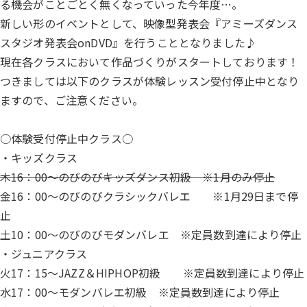
る機会がことごとく無くなっていった今年度…。
新しい形のイベントとして、映像型発表会『アミーズダンス
スタジオ発表会onDVD』を行うこととなりました♪
現在各クラスにおいて作品づくりがスタートしております！
つきましては以下のクラスが体験レッスン受付停止中となり
ますので、ご注意ください。
○体験受付停止中クラス○
・キッズクラス
木16：00～のびのびキッズダンス初級 ※1月のみ停止
金16：00～のびのびクラシックバレエ ※1月29日まで停
止
土10：00～のびのびモダンバレエ ※定員数到達により停止
・ジュニアクラス
火17：15～JAZZ＆HIPHOP初級 ※定員数到達により停止
水17：00～モダンバレエ初級 ※定員数到達により停止