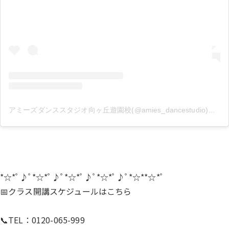
アミーズダンススタジオ向ヶ丘遊園校(@amies_dancestudio)がシェアした投稿
*☆*ﾟ♪ﾟ*☆*ﾟ♪ﾟ*☆*ﾟ♪ﾟ*☆*ﾟ♪ﾟ*☆**☆*ﾟ
📅クラス開講スケジュールは
こちら
📞TEL：0120-065-999