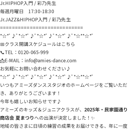
Jr.HIPHOP入門 / 彩乃先生
毎週月曜日 17:30-18:30
Jr.JAZZ&HIPHOP入門 / 彩乃先生
============================
*☆*ﾟ♪ﾟ*☆*ﾟ♪ﾟ*☆*ﾟ♪ﾟ*☆*ﾟ♪ﾟ*☆**☆*ﾟ
📅クラス開講スケジュールは
こちら
📞TEL：0120-065-999
📩E-MAIL：
info@amies-dance.com
お気軽にお問い合わせください♪
*☆*ﾟ♪ﾟ*☆*ﾟ♪ﾟ*☆*ﾟ♪ﾟ*☆*ﾟ♪ﾟ*☆**☆*ﾟ
いつもアミーズダンススタジオのホームページをご覧いただ
き、ありがとうございます！
今年も嬉しいお知らせです♪
アミーズのキッズ＆ジュニアクラスが、
2025年・民家園通り
商店会 夏まつり
への出演が決定しました！✨
地域の皆さまに日頃の練習の成果をお届けできる、年に一度