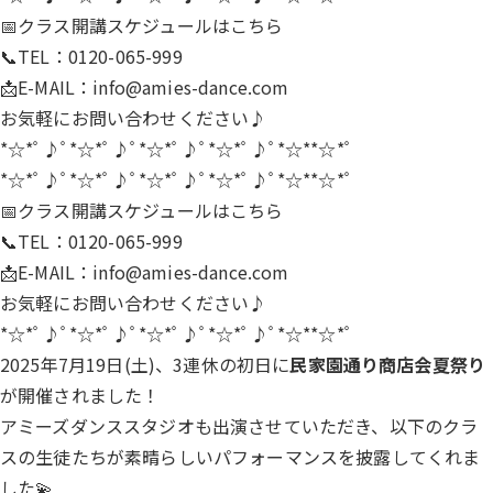
📅クラス開講スケジュールは
こちら
📞TEL：0120-065-999
📩E-MAIL：
info@amies-dance.com
お気軽にお問い合わせください♪
*☆*ﾟ♪ﾟ*☆*ﾟ♪ﾟ*☆*ﾟ♪ﾟ*☆*ﾟ♪ﾟ*☆**☆*ﾟ
*☆*ﾟ♪ﾟ*☆*ﾟ♪ﾟ*☆*ﾟ♪ﾟ*☆*ﾟ♪ﾟ*☆**☆*ﾟ
📅クラス開講スケジュールは
こちら
📞TEL：0120-065-999
📩E-MAIL：
info@amies-dance.com
お気軽にお問い合わせください♪
*☆*ﾟ♪ﾟ*☆*ﾟ♪ﾟ*☆*ﾟ♪ﾟ*☆*ﾟ♪ﾟ*☆**☆*ﾟ
2025年7月19日(土)、3連休の初日に
民家園通り商店会夏祭り
が開催されました！
アミーズダンススタジオも出演させていただき、以下のクラ
スの生徒たちが素晴らしいパフォーマンスを披露してくれま
した💫