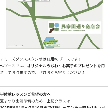
アミーズダンススタジオは
11番
のブースです！
📢ブースでは、
オリジナルうちわ
と
お菓子のプレゼント
を用
意しておりますので、ぜひお立ち寄りください♪
💡
体験レッスンご希望の方へ
夏まつり出演準備のため、上記クラスは
2025年6月1日〜7月19日まで体験レッスンを一時お休み
させ