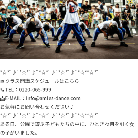
*☆*ﾟ♪ﾟ*☆*ﾟ♪ﾟ*☆*ﾟ♪ﾟ*☆*ﾟ♪ﾟ*☆**☆*ﾟ
📅クラス開講スケジュールは
こちら
📞TEL：0120-065-999
📩E-MAIL：
info@amies-dance.com
お気軽にお問い合わせください♪
*☆*ﾟ♪ﾟ*☆*ﾟ♪ﾟ*☆*ﾟ♪ﾟ*☆*ﾟ♪ﾟ*☆**☆*ﾟ
ある日、公園で遊ぶ子どもたちの中に、ひときわ目を引く女
の子がいました。