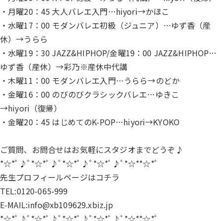
・月曜20：45 大人バレエ入門…hiyori→かほこ
・水曜17：00 モダンバレエ初級（ジュニア）…ゆず香（産
休）→うらら
・水曜19：30 JAZZ&HIPHOP/金曜19：00 JAZZ&HIPHOP…
ゆず香（産休）→彩乃※産休中代講
・木曜11：00 モダンバレエ入門…うらら→のどか
・金曜16：00 のびのびクラシックバレエ…ゆきこ
→hiyori（復帰）
・金曜20：45 はじめてのK-POP…hiyori→KYOKO
ご質問、お問合せはお気軽にスタジオまでどうぞ♪
*☆*ﾟ♪ﾟ*☆*ﾟ♪ﾟ*☆*ﾟ♪ﾟ*☆*ﾟ♪ﾟ*☆**☆*ﾟ
先生プロフィールページは
コチラ
TEL:0120-065-999
E-MAIL:info@xb109629.xbiz.jp
*☆*ﾟ♪ﾟ*☆*ﾟ♪ﾟ*☆*ﾟ♪ﾟ*☆*ﾟ♪ﾟ*☆**☆*ﾟ