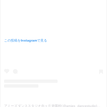
この投稿をInstagramで見る
アミーズダンススタジオ向ヶ丘遊園校(@amies_dancestudio)がシェアした投稿