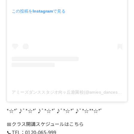
この投稿をInstagramで見る
アミーズダンススタジオ向ヶ丘遊園校(@amies_dancestudio)がシェアした投稿
*☆*ﾟ♪ﾟ*☆*ﾟ♪ﾟ*☆*ﾟ♪ﾟ*☆*ﾟ♪ﾟ*☆**☆*ﾟ
📅クラス開講スケジュールは
こちら
📞TEL：0120-065-999