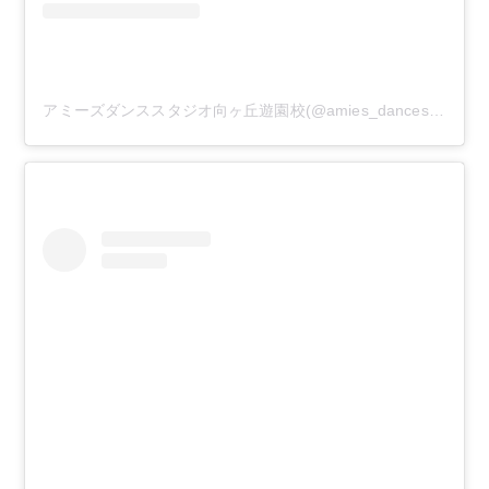
アミーズダンススタジオ向ヶ丘遊園校(@amies_dancestudio)がシェアした投稿