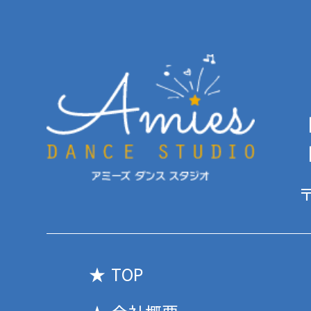
【
【
〒
TOP